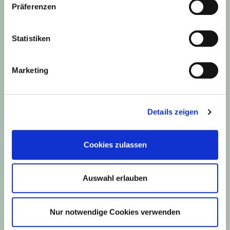
Präferenzen
Bünting E-Commerce
arbeitet mit Online-Plattformen im
Statistiken
Bereich Food als auch Non-Food.
BÜNTING GROSSHANDEL + SERVICE
Marketing
Details zeigen
Cookies zulassen
Auswahl erlauben
Bünting Grosshandel + Service
beliefert Großabnehmer und
entwickelt Standortkonzepte für Einzelhändler.
Nur notwendige Cookies verwenden