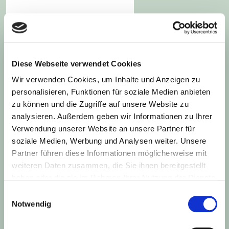
Diese Webseite verwendet Cookies
Wir verwenden Cookies, um Inhalte und Anzeigen zu
personalisieren, Funktionen für soziale Medien anbieten
Combi
ist Ihr beliebter Nahversorger und Vollsortimenter aus
zu können und die Zugriffe auf unsere Website zu
der Nachbarschaft.
analysieren. Außerdem geben wir Informationen zu Ihrer
Verwendung unserer Website an unsere Partner für
soziale Medien, Werbung und Analysen weiter. Unsere
BÜNTING E-COMMERCE
Partner führen diese Informationen möglicherweise mit
weiteren Daten zusammen, die Sie ihnen bereitgestellt
haben oder die sie im Rahmen Ihrer Nutzung der Dienste
gesammelt haben. Sie geben Einwilligung zu unseren
Einwilligungsauswahl
Cookies, wenn Sie unsere Webseite weiterhin nutzen.
Notwendig