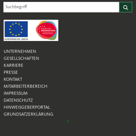
Suche für Website
Suchfeld
Finden
UNTERNEHMEN
GESELLSCHAFTEN
KARRIERE
PRESSE
KONTAKT
MITARBEITERBEREICH
IMPRESSUM
DATENSCHUTZ
HINWEISGEBERPORTAL
GRUNDSATZERKLÄRUNG
K