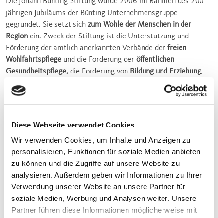
Die Johann Bünting-Stiftung wurde 2006 im Rahmen des 200-
jährigen Jubiläums der Bünting Unternehmensgruppe
gegründet. Sie setzt sich
zum Wohle der Menschen in der
Region
ein. Zweck der Stiftung ist die Unterstützung und
Förderung der amtlich anerkannten Verbände der
freien
Wohlfahrtspflege
und die Förderung der
öffentlichen
Gesundheitspflege,
die Förderung von
Bildung und Erziehung
,
die Förderung von
Kunst und Kultur
sowie die Förderung der
Heimatkunde und Heimatpflege
. Die Stiftung möchte Projekten
zur Seite stehen und auch dort helfen, wo es aus finanzieller
Sicht sonst eng würde.
Diese Webseite verwendet Cookies
JOHANN BÜNTING-FÖRDERPREIS
Wir verwenden Cookies, um Inhalte und Anzeigen zu
personalisieren, Funktionen für soziale Medien anbieten
Durch die Vergabe des Johann Bünting-Förderpreises fördern
zu können und die Zugriffe auf unsere Website zu
wir zudem immer wieder
neue Projekte in der Region
. Jedes
analysieren. Außerdem geben wir Informationen zu Ihrer
Jahr wird der mit je 5.000 Euro dotierte Preis an zwei
Verwendung unserer Website an unsere Partner für
Preisträger – Einzelpersonen oder Gruppen – vergeben, die zum
soziale Medien, Werbung und Analysen weiter. Unsere
Wohle des
generationsübergreifenden Miteinanders
wirken.
Partner führen diese Informationen möglicherweise mit
Außerdem wird ein
Sonderpreis
in gleicher Höhe
für ein