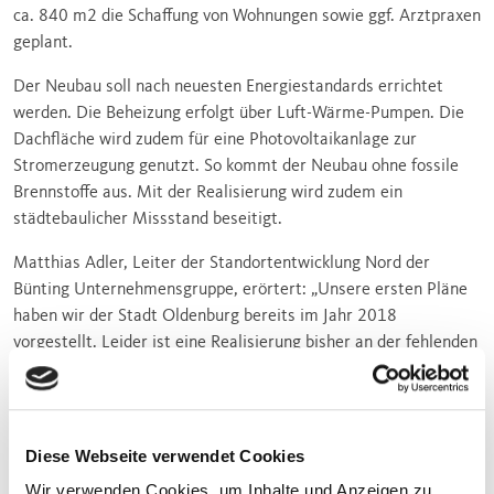
ca. 840 m2 die Schaffung von Wohnungen sowie ggf. Arztpraxen
geplant.
Der Neubau soll nach neuesten Energiestandards errichtet
werden. Die Beheizung erfolgt über Luft-Wärme-Pumpen. Die
Dachfläche wird zudem für eine Photovoltaikanlage zur
Stromerzeugung genutzt. So kommt der Neubau ohne fossile
Brennstoffe aus. Mit der Realisierung wird zudem ein
städtebaulicher Missstand beseitigt.
Matthias Adler, Leiter der Standortentwicklung Nord der
Bünting Unternehmensgruppe, erörtert: „Unsere ersten Pläne
haben wir der Stadt Oldenburg bereits im Jahr 2018
vorgestellt. Leider ist eine Realisierung bisher an der fehlenden
Einstufung unseres Standortes als ‚Stadtteilzentrum‘
gescheitert. Die ehemalige Stadtbaurätin hat uns damals in
Aussicht gestellt, dass die geplanten Siedlungsentwicklungen
im Stadtteil eine Einstufung rechtfertigen kann.“ Der Entwurf
Diese Webseite verwendet Cookies
der Fortschreibung des Einzelhandelskonzeptes sieht allerdings
Wir verwenden Cookies, um Inhalte und Anzeigen zu