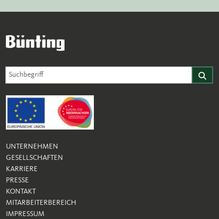
Suche für Website
Suchfeld
Finden
UNTERNEHMEN
GESELLSCHAFTEN
KARRIERE
PRESSE
KONTAKT
MITARBEITERBEREICH
IMPRESSUM