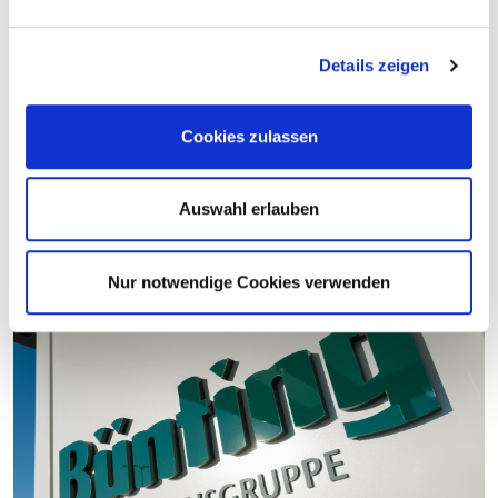
Missstandes durch einen zeitgemäßen Neubau wünschen.
Häufig wird auch die Ansiedlung eines Drogeriemarktes
Details zeigen
thematisiert – bei den Bürger:innen wird in diesem Segment
offenbar ebenfalls ein Defizit gesehen.“
Cookies zulassen
ZURÜCK ZUR ÜBERSICHT
Auswahl erlauben
BILDMATERIAL
Nur notwendige Cookies verwenden