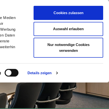
Cookies zulassen
le Medien
ERBEREICH
MITARBEITERBEREICH
KONTAKT
ir
Auswahl erlauben
, Werbung
ren Daten
ienste
Nur notwendige Cookies
weiterhin
verwenden
g
Details zeigen