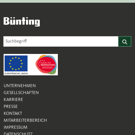
Suche für Website
Suchfeld
Finden
UNTERNEHMEN
GESELLSCHAFTEN
KARRIERE
PRESSE
KONTAKT
MITARBEITERBEREICH
IMPRESSUM
DATENSCHUTZ