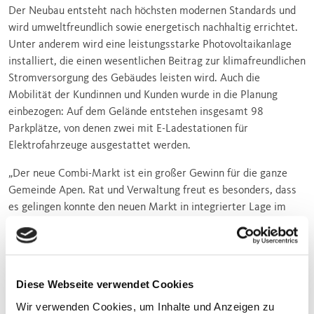
Der Neubau entsteht nach höchsten modernen Standards und
wird umweltfreundlich sowie energetisch nachhaltig errichtet.
Unter anderem wird eine leistungsstarke Photovoltaikanlage
installiert, die einen wesentlichen Beitrag zur klimafreundlichen
Stromversorgung des Gebäudes leisten wird. Auch die
Mobilität der Kundinnen und Kunden wurde in die Planung
einbezogen: Auf dem Gelände entstehen insgesamt 98
Parkplätze, von denen zwei mit E-Ladestationen für
Elektrofahrzeuge ausgestattet werden.
„Der neue Combi-Markt ist ein großer Gewinn für die ganze
Gemeinde Apen. Rat und Verwaltung freut es besonders, dass
es gelingen konnte den neuen Markt in integrierter Lage im
Ortszentrum zu installieren. Damit ist im gewachsenen
Ortskern die Nahversorgung gestärkt und ausgebaut. Das
Konzept fügt sich hervorragend in das Gemeindeziel, die
Zentren zu stärken und zu erneuern und Versorgung zu sichern
Diese Webseite verwendet Cookies
ein. Wir bedanken uns bei allen Beteiligten für die konstruktive
Wir verwenden Cookies, um Inhalte und Anzeigen zu
Zusammenarbeit und freuen uns schon jetzt auf eine